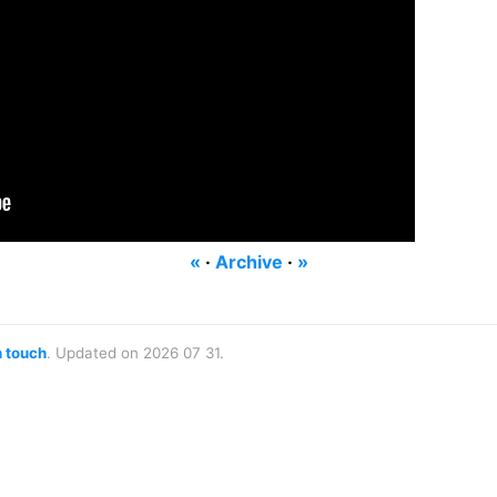
«
·
Archive
·
»
n touch
. Updated on 2026 07 31.