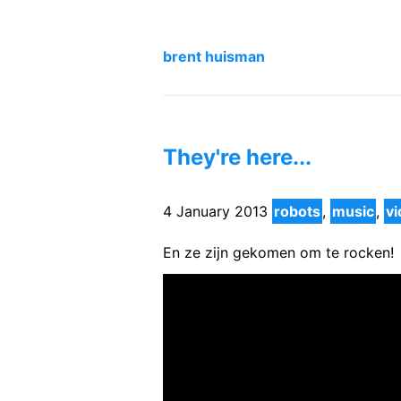
brent huisman
They're here...
4 January 2013
robots
,
music
,
v
En ze zijn gekomen om te rocken!