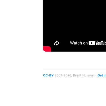
CC-BY
2007-2026, Brent Huisman.
Get i