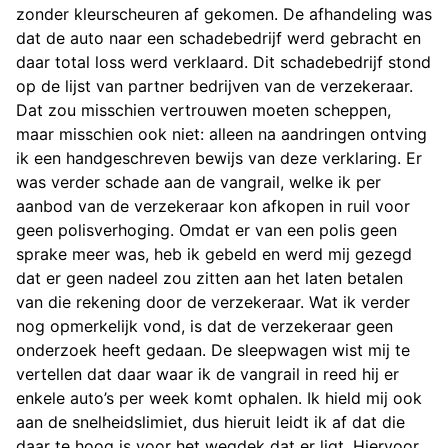
zonder kleurscheuren af gekomen. De afhandeling was
dat de auto naar een schadebedrijf werd gebracht en
daar total loss werd verklaard. Dit schadebedrijf stond
op de lijst van partner bedrijven van de verzekeraar.
Dat zou misschien vertrouwen moeten scheppen,
maar misschien ook niet: alleen na aandringen ontving
ik een handgeschreven bewijs van deze verklaring. Er
was verder schade aan de vangrail, welke ik per
aanbod van de verzekeraar kon afkopen in ruil voor
geen polisverhoging. Omdat er van een polis geen
sprake meer was, heb ik gebeld en werd mij gezegd
dat er geen nadeel zou zitten aan het laten betalen
van die rekening door de verzekeraar. Wat ik verder
nog opmerkelijk vond, is dat de verzekeraar geen
onderzoek heeft gedaan. De sleepwagen wist mij te
vertellen dat daar waar ik de vangrail in reed hij er
enkele auto’s per week komt ophalen. Ik hield mij ook
aan de snelheidslimiet, dus hieruit leidt ik af dat die
daar te hoog is voor het wegdek dat er ligt. Hiervoor