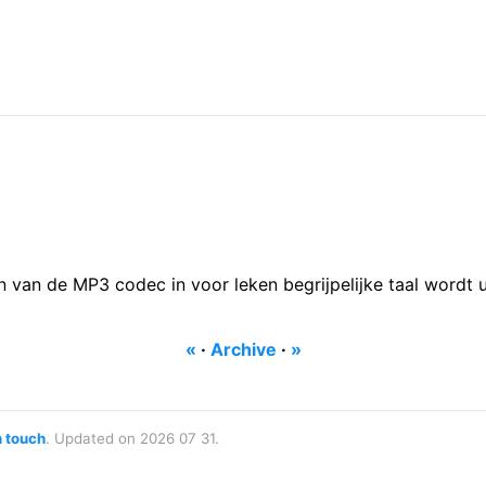
n van de MP3 codec in voor leken begrijpelijke taal wordt u
«
·
Archive
·
»
n touch
. Updated on 2026 07 31.