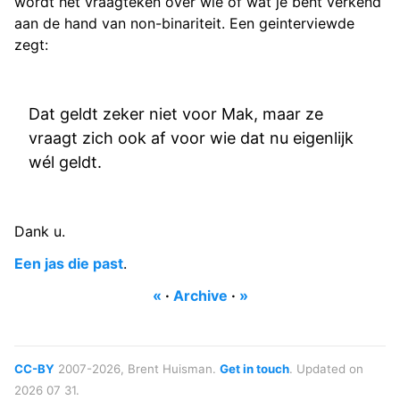
wordt het vraagteken over wie of wat je bent verkend
aan de hand van non-binariteit. Een geinterviewde
zegt:
Dat geldt zeker niet voor Mak, maar ze
vraagt zich ook af voor wie dat nu eigenlijk
wél geldt.
Dank u.
Een jas die past
.
«
·
Archive
·
»
CC-BY
2007-2026, Brent Huisman.
Get in touch
. Updated on
2026 07 31.