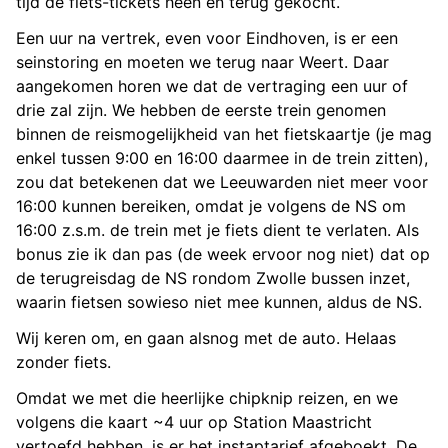
tijd de fiets-tickets heen en terug gekocht.
Een uur na vertrek, even voor Eindhoven, is er een
seinstoring en moeten we terug naar Weert. Daar
aangekomen horen we dat de vertraging een uur of
drie zal zijn. We hebben de eerste trein genomen
binnen de reismogelijkheid van het fietskaartje (je mag
enkel tussen 9:00 en 16:00 daarmee in de trein zitten),
zou dat betekenen dat we Leeuwarden niet meer voor
16:00 kunnen bereiken, omdat je volgens de NS om
16:00 z.s.m. de trein met je fiets dient te verlaten. Als
bonus zie ik dan pas (de week ervoor nog niet) dat op
de terugreisdag de NS rondom Zwolle bussen inzet,
waarin fietsen sowieso niet mee kunnen, aldus de NS.
Wij keren om, en gaan alsnog met de auto. Helaas
zonder fiets.
Omdat we met die heerlijke chipknip reizen, en we
volgens die kaart ~4 uur op Station Maastricht
vertoefd hebben, is er het instaptarief afgeboekt. De