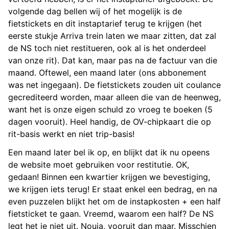
volgende dag bellen wij of het mogelijk is de
fietstickets en dit instaptarief terug te krijgen (het
eerste stukje Arriva trein laten we maar zitten, dat zal
de NS toch niet restitueren, ook al is het onderdeel
van onze rit). Dat kan, maar pas na de factuur van die
maand. Oftewel, een maand later (ons abbonement
was net ingegaan). De fietstickets zouden uit coulance
gecrediteerd worden, maar alleen die van de heenweg,
want het is onze eigen schuld zo vroeg te boeken (5
dagen vooruit). Heel handig, de OV-chipkaart die op
rit-basis werkt en niet trip-basis!
Een maand later bel ik op, en blijkt dat ik nu opeens
de website moet gebruiken voor restitutie. OK,
gedaan! Binnen een kwartier krijgen we bevestiging,
we krijgen iets terug! Er staat enkel een bedrag, en na
even puzzelen blijkt het om de instapkosten + een half
fietsticket te gaan. Vreemd, waarom een half? De NS
legt het je niet uit. Nouja, vooruit dan maar. Misschien