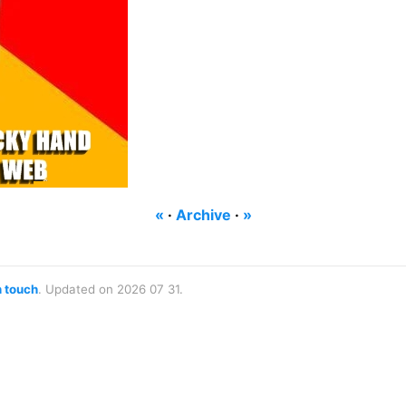
«
·
Archive
·
»
n touch
. Updated on 2026 07 31.