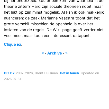
bij het onderzoek. Zou er een kern van waarheid in de
theorie zitten? Hard zijn sociale theorieen nooit, maar
het lijkt op zijn minst mogelijk. Al kan ik ook makkelijk
nuanceren: de zaak Marianne Vaatstra toont dat het
grote verschil misschien de openheid is over het
loslaten van de regels. De Wiki-page geeft verder niet
veel meer, maar toch een interessant datapunt.
Clique ici
.
«
·
Archive
·
»
CC-BY
2007-2026, Brent Huisman.
Get in touch
. Updated on
2026 07 31.