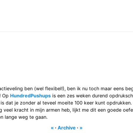
actieveling ben (wel flexibel!), ben ik nu toch maar eens
! Op
HundredPushups
is een zes weken durend opdruksch
 is dat je zonder al teveel moeite 100 keer kunt opdrukken.
rg veel kracht in mijn armen heb, lijkt me dit een goede oef
en lange weg te gaan.
«
·
Archive
·
»