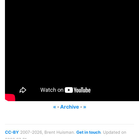
«
·
Archive
·
»
CC-BY
2007-2026, Brent Huisman.
Get in touch
. Updated on