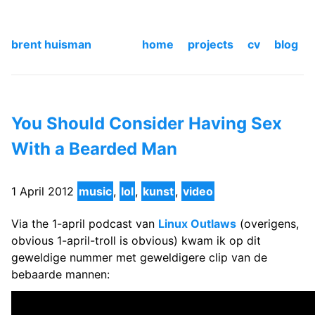
brent huisman
home
projects
cv
blog
You Should Consider Having Sex
With a Bearded Man
1 April 2012
music
,
lol
,
kunst
,
video
Via the 1-april podcast van
Linux Outlaws
(overigens,
obvious 1-april-troll is obvious) kwam ik op dit
geweldige nummer met geweldigere clip van de
bebaarde mannen: