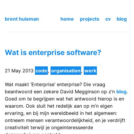
brent huisman
home
projects
cv
blog
Wat is enterprise software?
21 May 2013
code
,
organisation
,
werk
Wat maakt ‘Enterprise’ enterprise? Die vraag
beantwoord een zekere David Megginson op z’n
blog
.
Goed om te begrijpen wat het antwoord hierop is en
waarom. Ook sluit het redelijk aan op m’n eigen
ervaring, en bij mijn wereldbeeld in het algemeen:
ontneem mensen verantwoordelijkheid, en je verdrijft
creativiteit terwijl je ongeinteresseerde