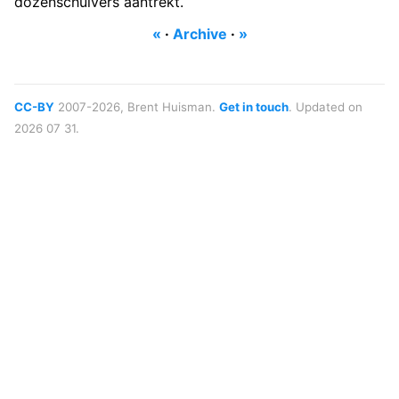
dozenschuivers aantrekt.
«
·
Archive
·
»
CC-BY
2007-2026, Brent Huisman.
Get in touch
. Updated on
2026 07 31.