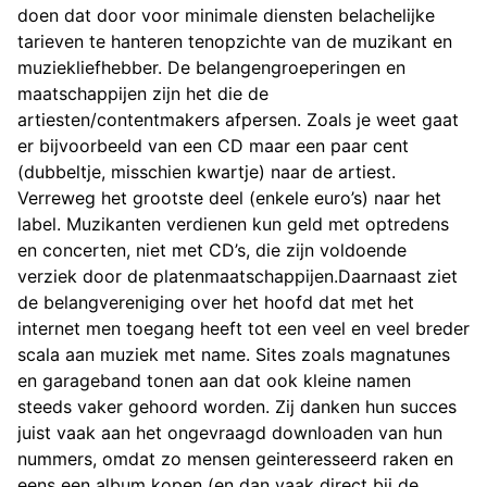
doen dat door voor minimale diensten belachelijke
tarieven te hanteren tenopzichte van de muzikant en
muziekliefhebber. De belangengroeperingen en
maatschappijen zijn het die de
artiesten/contentmakers afpersen. Zoals je weet gaat
er bijvoorbeeld van een CD maar een paar cent
(dubbeltje, misschien kwartje) naar de artiest.
Verreweg het grootste deel (enkele euro’s) naar het
label. Muzikanten verdienen kun geld met optredens
en concerten, niet met CD’s, die zijn voldoende
verziek door de platenmaatschappijen.Daarnaast ziet
de belangvereniging over het hoofd dat met het
internet men toegang heeft tot een veel en veel breder
scala aan muziek met name. Sites zoals magnatunes
en garageband tonen aan dat ook kleine namen
steeds vaker gehoord worden. Zij danken hun succes
juist vaak aan het ongevraagd downloaden van hun
nummers, omdat zo mensen geinteresseerd raken en
eens een album kopen (en dan vaak direct bij de