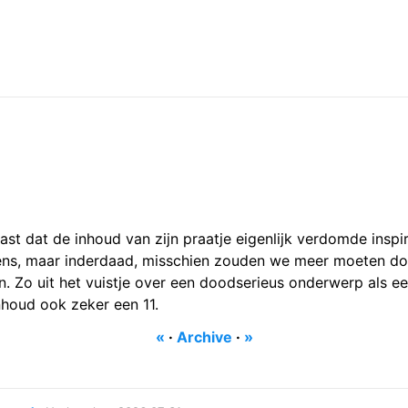
aast dat de inhoud van zijn praatje eigenlijk verdomde inspi
wens, maar inderdaad, misschien zouden we meer moeten doen
en. Zo uit het vuistje over een doodserieus onderwerp als 
inhoud ook zeker een 11.
«
·
Archive
·
»