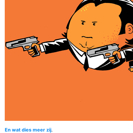
En wat dies meer zij
.