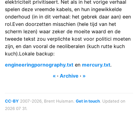
elektriciteit privitiseert. Net als in het vorige verhaal
spelen deze vreemde kabels, en hun ingewikkelde
onderhoud (in in dit verhaal: het gebrek daar aan) een
rol.Even doorzetten misschien (hele tijd van het
scherm lezen) waar zeker de moeite waard en de
tweede tekst zou verplichte kost voor politici moeten
zijn, en dan vooral de neoliberalen (kuch rutte kuch
kuch).Lokale backup:
engineeringpornography.txt
en
mercury.txt
.
«
·
Archive
·
»
CC-BY
2007-2026, Brent Huisman.
Get in touch
. Updated on
2026 07 31.