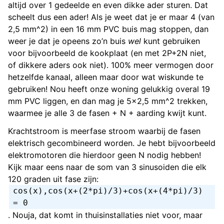
altijd over 1 gedeelde en even dikke ader sturen. Dat
scheelt dus een ader! Als je weet dat je er maar 4 (van
2,5 mm^2) in een 16 mm PVC buis mag stoppen, dan
weer je dat je opeens zo’n buis
wel
kunt gebruiken
voor bijvoorbeeld de kookplaat (en met 2P+2N niet,
of dikkere aders ook niet). 100% meer vermogen door
hetzelfde kanaal, alleen maar door wat wiskunde te
gebruiken! Nou heeft onze woning gelukkig overal 19
mm PVC liggen, en dan mag je 5x2,5 mm^2 trekken,
waarmee je alle 3 de fasen + N + aarding kwijt kunt.
Krachtstroom is meerfase stroom waarbij de fasen
elektrisch gecombineerd worden. Je hebt bijvoorbeeld
elektromotoren die hierdoor geen N nodig hebben!
Kijk maar eens naar de som van 3 sinusoiden die elk
120 graden uit fase zijn:
cos(x),cos(x+(2*pi)/3)+cos(x+(4*pi)/3)
= 0
. Nouja, dat komt in thuisinstallaties niet voor, maar