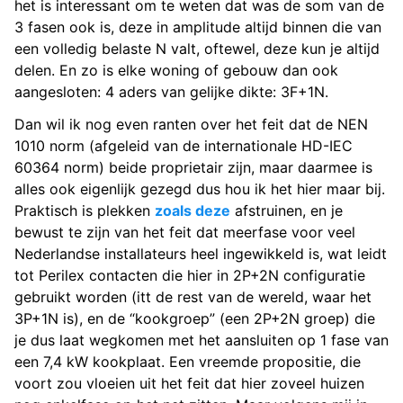
het is interessant om te weten dat was de som van de
3 fasen ook is, deze in amplitude altijd binnen die van
een volledig belaste N valt, oftewel, deze kun je altijd
delen. En zo is elke woning of gebouw dan ook
aangesloten: 4 aders van gelijke dikte: 3F+1N.
Dan wil ik nog even ranten over het feit dat de NEN
1010 norm (afgeleid van de internationale HD-IEC
60364 norm) beide proprietair zijn, maar daarmee is
alles ook eigenlijk gezegd dus hou ik het hier maar bij.
Praktisch is plekken
zoals deze
afstruinen, en je
bewust te zijn van het feit dat meerfase voor veel
Nederlandse installateurs heel ingewikkeld is, wat leidt
tot Perilex contacten die hier in 2P+2N configuratie
gebruikt worden (itt de rest van de wereld, waar het
3P+1N is), en de “kookgroep” (een 2P+2N groep) die
je dus laat wegkomen met het aansluiten op 1 fase van
een 7,4 kW kookplaat. Een vreemde propositie, die
voort zou vloeien uit het feit dat hier zoveel huizen