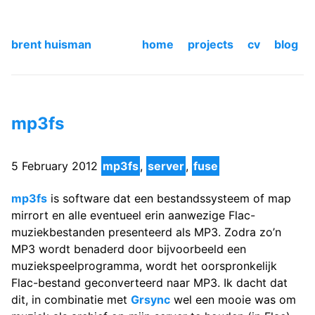
brent huisman
home
projects
cv
blog
mp3fs
5 February 2012
mp3fs
,
server
,
fuse
mp3fs
is software dat een bestandssysteem of map
mirrort en alle eventueel erin aanwezige Flac-
muziekbestanden presenteerd als MP3. Zodra zo’n
MP3 wordt benaderd door bijvoorbeeld een
muziekspeelprogramma, wordt het oorspronkelijk
Flac-bestand geconverteerd naar MP3. Ik dacht dat
dit, in combinatie met
Grsync
wel een mooie was om