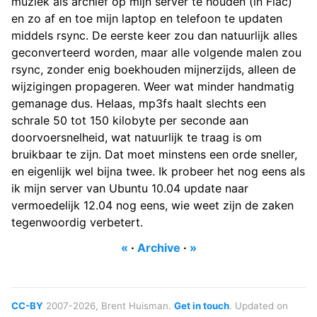
muziek als archief op mijn server te houden (in Flac)
en zo af en toe mijn laptop en telefoon te updaten
middels rsync. De eerste keer zou dan natuurlijk alles
geconverteerd worden, maar alle volgende malen zou
rsync, zonder enig boekhouden mijnerzijds, alleen de
wijzigingen propageren. Weer wat minder handmatig
gemanage dus. Helaas, mp3fs haalt slechts een
schrale 50 tot 150 kilobyte per seconde aan
doorvoersnelheid, wat natuurlijk te traag is om
bruikbaar te zijn. Dat moet minstens een orde sneller,
en eigenlijk wel bijna twee. Ik probeer het nog eens als
ik mijn server van Ubuntu 10.04 update naar
vermoedelijk 12.04 nog eens, wie weet zijn de zaken
tegenwoordig verbetert.
«
·
Archive
·
»
CC-BY
2007-2026, Brent Huisman.
Get in touch
. Updated on