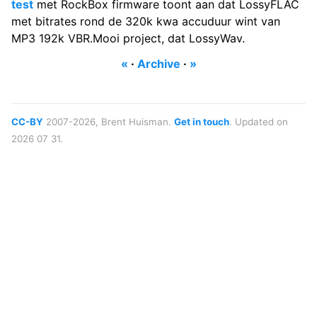
test
met RockBox firmware toont aan dat LossyFLAC
met bitrates rond de 320k kwa accuduur wint van
MP3 192k VBR.Mooi project, dat LossyWav.
«
·
Archive
·
»
CC-BY
2007-2026, Brent Huisman.
Get in touch
. Updated on
2026 07 31.