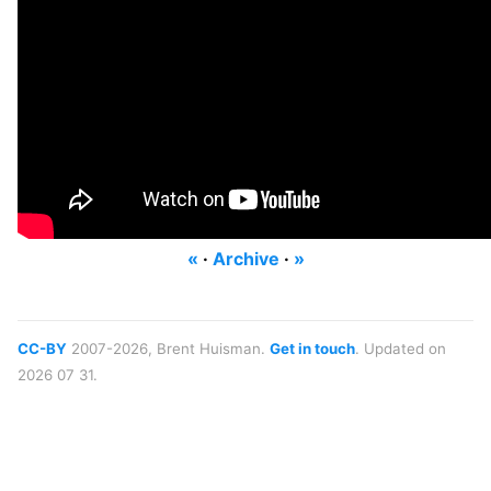
«
·
Archive
·
»
CC-BY
2007-2026, Brent Huisman.
Get in touch
. Updated on
2026 07 31.