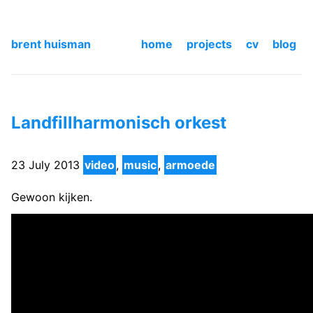
brent huisman
home
projects
cv
blog
Landfillharmonisch orkest
23 July 2013
video
,
music
,
armoede
Gewoon kijken.