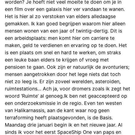
worden? Je hoeft niet veel moeite te doen om je in
een film over een galaxis hier ver vandaan te wanen.
Het is hier al zo verstoken van elders alledaagse
gemakken. Ik kan goed begrijpen waarom hier alleen
mensen wonen van een jaar of twintig-dertig. Dit is
een arbeidsplaats: men komt hier om carriere te
maken, geld te verdienen en ervaring op te doen. Het
is een plaats om snel en hard te werken, om straks
een leuke baan elders te krijgen of vroeg met
pensioen te gaan. Ook zijn er natuurlijk de avonturiers;
mensen aangetrokken door het lege niets dat toch
niet zo leeg is. Er zijn zoveel werelden, asteroiden,
ruimtestations… Ach ja, voor dromers zoals ik zegt het
woord ‘Ruimte’ al genoeg.Ik ben net geaccepteerd op
een onderzoeksmissie in de regio. Even ten westen
van Halikarnassis, aan de kant waar nog geen
terraforming heeft plaatsgevonden, is de Basis.
Maandag drie januari begin ik en het nieuwe jaar. Al
sinds ik voor het eerst SpaceShip One van paps en