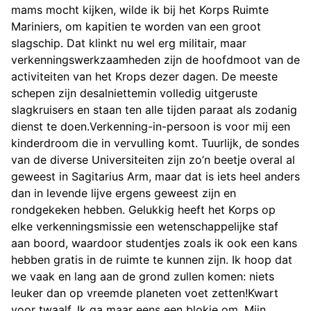
mams mocht kijken, wilde ik bij het Korps Ruimte
Mariniers, om kapitien te worden van een groot
slagschip. Dat klinkt nu wel erg militair, maar
verkenningswerkzaamheden zijn de hoofdmoot van de
activiteiten van het Krops dezer dagen. De meeste
schepen zijn desalniettemin volledig uitgeruste
slagkruisers en staan ten alle tijden paraat als zodanig
dienst te doen.Verkenning-in-persoon is voor mij een
kinderdroom die in vervulling komt. Tuurlijk, de sondes
van de diverse Universiteiten zijn zo’n beetje overal al
geweest in Sagitarius Arm, maar dat is iets heel anders
dan in levende lijve ergens geweest zijn en
rondgekeken hebben. Gelukkig heeft het Korps op
elke verkenningsmissie een wetenschappelijke staf
aan boord, waardoor studentjes zoals ik ook een kans
hebben gratis in de ruimte te kunnen zijn. Ik hoop dat
we vaak en lang aan de grond zullen komen: niets
leuker dan op vreemde planeten voet zetten!Kwart
voor twaalf. Ik ga maar eens een blokje om. Mijn