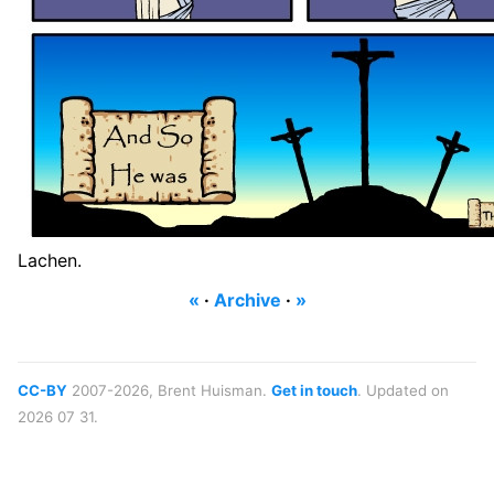
Lachen.
«
·
Archive
·
»
CC-BY
2007-2026, Brent Huisman.
Get in touch
. Updated on
2026 07 31.