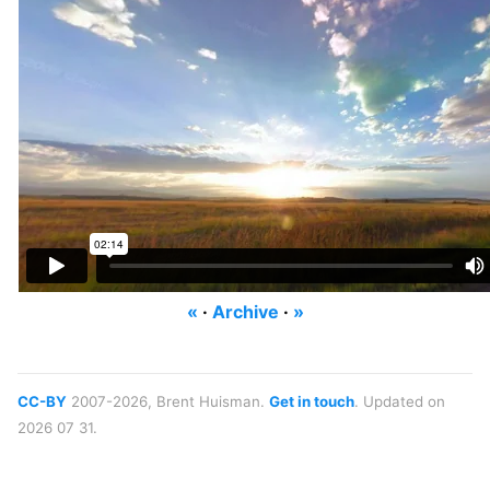
«
·
Archive
·
»
CC-BY
2007-2026, Brent Huisman.
Get in touch
. Updated on
2026 07 31.