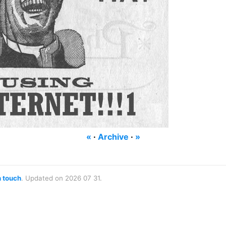
«
·
Archive
·
»
n touch
. Updated on 2026 07 31.