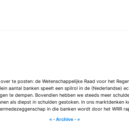
 om over te posten: de Wetenschappelijke Raad voor het Reg
klein aantal banken speelt een spilrol in de (Nederlandse) e
ingen te dempen. Bovendien hebben we steeds meer schulde
nen als diepst in schulden gestoken. In ons marktdenken kr
rgermedezeggenschap in die banken wordt door het WRR ra
«
·
Archive
·
»