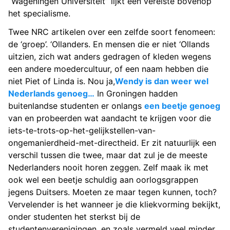
“Wageningen Universiteit” lijkt een vereiste bovenop
het specialisme.
Twee NRC artikelen over een zelfde soort fenomeen:
de ‘groep’. ‘Ollanders. En mensen die er niet ‘Ollands
uitzien, zich wat anders gedragen of kleden wegens
een andere moedercultuur, of een naam hebben die
niet Piet of Linda is. Nou ja,
Wendy is dan weer wel
Nederlands genoeg…
In Groningen hadden
buitenlandse studenten er onlangs
een beetje genoeg
van en probeerden wat aandacht te krijgen voor die
iets-te-trots-op-het-gelijkstellen-van-
ongemanierdheid-met-directheid. Er zit natuurlijk een
verschil tussen die twee, maar dat zul je de meeste
Nederlanders nooit horen zeggen. Zelf maak ik met
ook wel een beetje schuldig aan oorlogsgrappen
jegens Duitsers. Moeten ze maar tegen kunnen, toch?
Vervelender is het wanneer je die kliekvorming bekijkt,
onder studenten het sterkst bij de
studentenverenigingen, en zoals vermeld veel minder