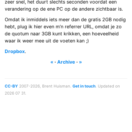
zeer snel, het duurt slechts seconden voordat een
verandering op de ene PC op de andere zichtbaar is.
Omdat ik inmiddels iets meer dan de gratis 2GB nodig
hebt, plug ik hier even m’n referrer URL, omdat je zo
de quotum naar 3GB kunt krikken, een hoeveelheid
waar ik weer mee uit de voeten kan ;)
Dropbox
.
«
·
Archive
·
»
CC-BY
2007-2026, Brent Huisman.
Get in touch
. Updated on
2026 07 31.