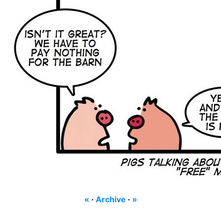
«
·
Archive
·
»