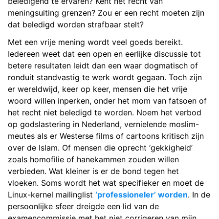
beledigend te ervaren? Kent het recht van
meningsuiting grenzen? Zou er een recht moeten zijn
dat beledigd worden strafbaar stelt?
Met een vrije mening wordt veel goeds bereikt.
Iedereen weet dat een open en eerlijke discussie tot
betere resultaten leidt dan een waar dogmatisch of
ronduit standvastig te werk wordt gegaan. Toch zijn
er wereldwijd, keer op keer, mensen die het vrije
woord willen inperken, onder het mom van fatsoen of
het recht niet beledigd te worden. Noem het verbod
op godslastering in Nederland, vernielende moslim-
meutes als er Westerse films of cartoons kritisch zijn
over de Islam. Of mensen die oprecht ‘gekkigheid’
zoals homofilie of hanekammen zouden willen
verbieden. Wat kleiner is er de bond tegen het
vloeken. Soms wordt het wat specifieker en moet de
Linux-kernel mailinglist
‘professioneler’ worden
. In de
persoonlijke sfeer dreigde een lid van de
examencommissie met het niet corrigeren van mijn