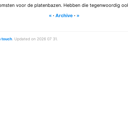
nkomsten voor de platenbazen. Hebben die tegenwoordig ook
«
·
Archive
·
»
n touch
. Updated on 2026 07 31.